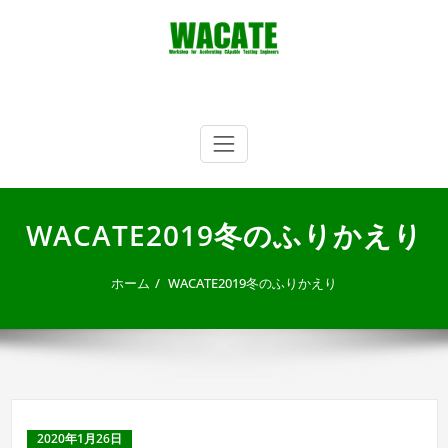
内
容
を
ス
キ
WACATE
Workshop for Accelerating CApable Testing Engineers
ッ
プ
WACATE2019冬のふりかえり
ホーム
WACATE2019冬のふりかえり
2020年1月26日