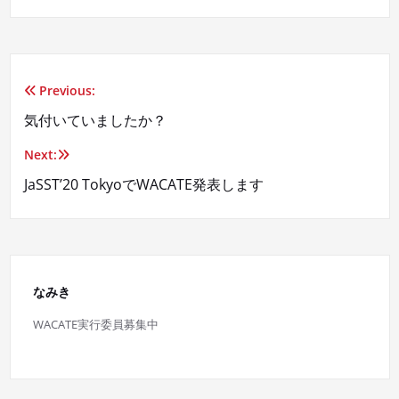
Previous:
投
気付いていましたか？
稿
Next:
ナ
JaSST’20 TokyoでWACATE発表します
ビ
ゲ
ー
なみき
シ
WACATE実行委員募集中
ョ
ン