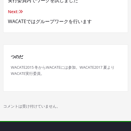
実行委員内でワークを試しました
稿
Next:
ナ
WACATEではグループワークを行います
ビ
ゲ
ー
つのだ
シ
WACATE2015 冬からWACATEには参加。WACATE2017 夏より
WACATE実行委員。
ョ
ン
コメントは受け付けていません。