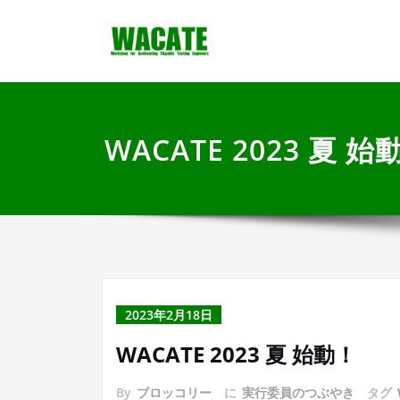
内
Workshop for Acce
WACATE
容
を
ス
キ
ッ
プ
WACATE 2023 夏 始
2023年2月18日
WACATE 2023 夏 始動！
By
ブロッコリー
に
実行委員のつぶやき
タグ