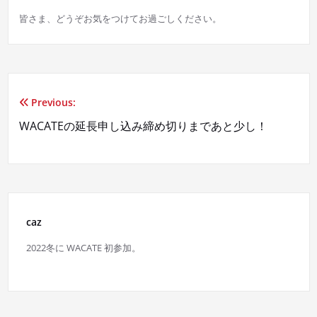
皆さま、どうぞお気をつけてお過ごしください。
Previous:
投
WACATEの延長申し込み締め切りまであと少し！
稿
ナ
ビ
ゲ
caz
2022冬に WACATE 初参加。
ー
シ