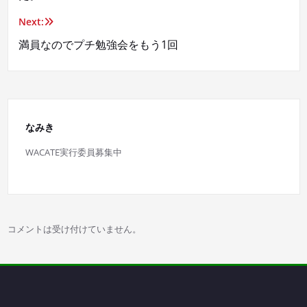
ナ
Next:
ビ
満員なのでプチ勉強会をもう1回
ゲ
ー
なみき
シ
WACATE実行委員募集中
ョ
ン
コメントは受け付けていません。