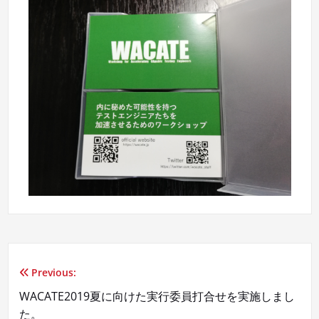
Previous:
投
WACATE2019夏に向けた実行委員打合せを実施しまし
稿
た。