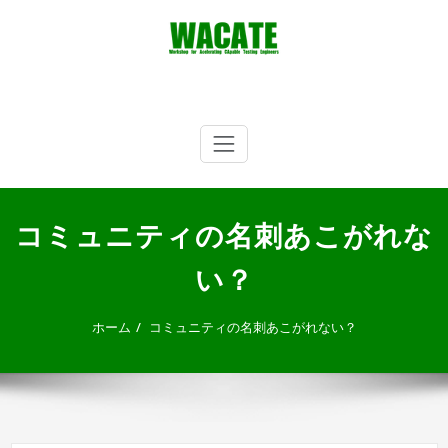
内
容
を
ス
キ
WACATE
Workshop for Accelerating CApable Testing Engineers
ッ
プ
コミュニティの名刺あこがれな
い？
ホーム
コミュニティの名刺あこがれない？