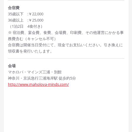
合宿費
35歳以下 :￥22,000
36歳以上 :￥25,000
（1泊2日 4食付き)
※ 宿泊費、宴会費、食費、会場費、印刷費、その他運営にかかる事
務費含む（キャンセル不可）
合宿費は開催当日受付にて、現金でお支払いください。引き換えに
領収書を発行いたします。
会場
マホロバ・マインズ三浦・別館
神奈川・京浜急行三浦海岸駅 徒歩約5分
http://www.maholova-minds.com/