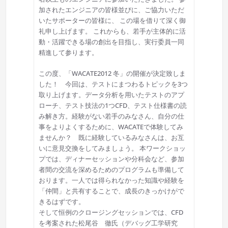
加されたエンジニアの皆様並びに、ご協力いただ
いたサポーターの皆様に、 この場を借りて深く御
礼申し上げます。 これからも、若手が主体的に活
動・活躍できる場の創出を目指し、実行委員一同
精進して参ります。
この度、「WACATE2012 冬」の開催が決定致しま
した！ 今回は、テストにまつわるトピックを3つ
取り上げます。データ分析を用いたテストのアプ
ローチ、テスト技法の1つCFD、テスト仕様書の読
み解き方。経験がない若手のみなさん、自分の仕
事をよりよくするために、WACATEで体験してみ
ませんか？ 既に経験しているみなさんは、お互
いに意見交換をしてみましょう。 本ワークショッ
プでは、ディナーセッションや分科会など、参加
者間の交流を深めるためのプログラムも準備して
おります。一人では得られなかった知識や経験を
「仲間」と共有することで、成長のきっかけがで
きるはずです。
そして恒例のクロージングセッションでは、CFD
を考案された松尾谷 徹氏（デバッグ工学研究