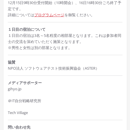
12月15日9時30分受付開始（10時開会）、16日16時30分ごろ終了予
定です。
詳細については
プログラムページ
を御覧ください。
１日目の宿泊について
１日目の宿泊は3名～5名程度の相部屋となります。これは参加者同
士の交流を深めていただく施策となります。
※男性と女性は別の部屋となります。
協賛
NPO法人 ソフトウェアテスト技術振興協会（ASTER）
メディアサポーター
gihyo.jp
＠IT自分戦略研究所
Tech Village
問い合わせ先