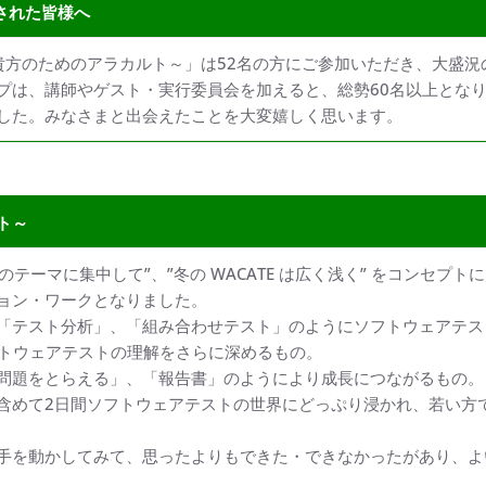
加された皆様へ
冬 ～貴方のためのアラカルト～」は52名の方にご参加いただき、大盛
プは、講師やゲスト・実行委員会を加えると、総勢60名以上とな
した。みなさまと出会えたことを大変嬉しく思います。
ト～
ひとつのテーマに集中して”、”冬の WACATE は広く浅く” をコンセ
ョン・ワークとなりました。
「テスト分析」、「組み合わせテスト」のようにソフトウェアテス
フトウェアテストの理解をさらに深めるもの。
問題をとらえる」、「報告書」のようにより成長につながるもの。
含めて2日間ソフトウェアテストの世界にどっぷり浸かれ、若い方
手を動かしてみて、思ったよりもできた・できなかったがあり、よ