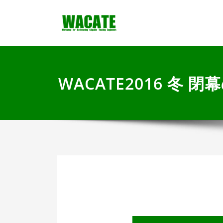
内
Workshop for Acce
WACATE
容
を
ス
キ
ッ
プ
WACATE2016 冬 