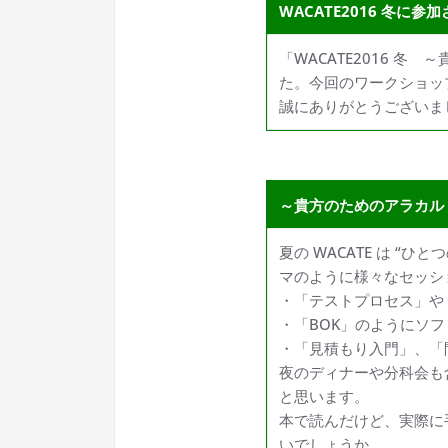
WACATE2016 冬に参
「WACATE2016 
た。今回のワークショッ
誠にありがとうございま
～貴方のためのアラカル
夏の WACATE は “
マのように様々なセッシ
・「テストプロセス」や
・「BOK」のようにソ
・「見積もり入門」、「
夜のディナーや分科会も
と思います。
本で読んだけど、実際に
いでしょうか。