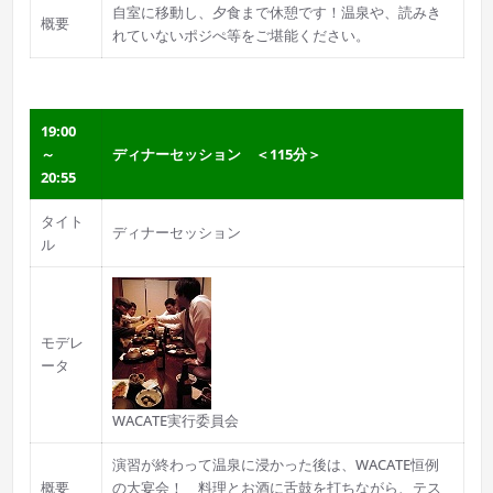
自室に移動し、夕食まで休憩です！温泉や、読みき
概要
れていないポジぺ等をご堪能ください。
19:00
～
ディナーセッション ＜115分＞
20:55
タイト
ディナーセッション
ル
モデレ
ータ
WACATE実行委員会
演習が終わって温泉に浸かった後は、WACATE恒例
概要
の大宴会！ 料理とお酒に舌鼓を打ちながら、テス