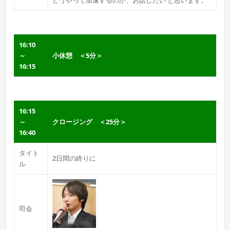
どうやって加速するのか、お話したい と思います。
16:10
～
小休憩 ＜5分＞
16:15
16:15
～
クロージング ＜25分＞
16:40
タイト
2日間の終りに
ル
司会