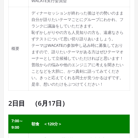
WACATE実行委員会
ディナーセッションが終わった後はその勢いのまま
自分が語りたいテーマごとにグループにわかれ、フ
ランクに議論をしていただきます。
恥ずかしがりやの方も人見知りの方も、遠慮なさら
ずテストについて思い切り語りあいましょう。
テーマはWACATEの参加申し込み時に募集しており
概要
ますので、語りたいテーマがある方はぜひテーマオ
ーナーとして立候補していただければと思います！
普段からの悩みや他のエンジニアに考えを聞きたい
ことなどを大胆に、かつ真剣に語ってみてくださ
い。きっと応えてくれる同士が見つかるはずです。
是非、想いのたけをぶつけてください！
2日目 （6月17日）
7:00～
朝食 ＜120分＞
9:00