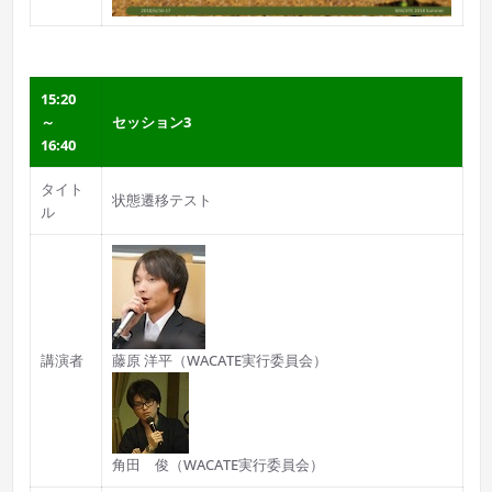
15:20
～
セッション3
16:40
タイト
状態遷移テスト
ル
講演者
藤原 洋平（WACATE実行委員会）
角田 俊（WACATE実行委員会）