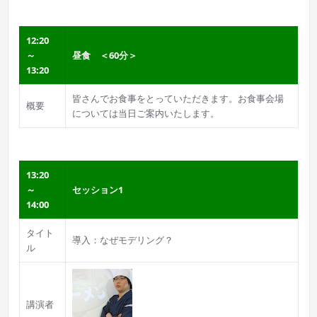
12:20
～
昼食 ＜60分＞
13:20
皆さんでお食事をとっていただきます。お食事会場
概要
については当日ご案内いたします。
13:20
～
セッション1
14:00
タイト
導入：なぜモデリング？
ル
講演者