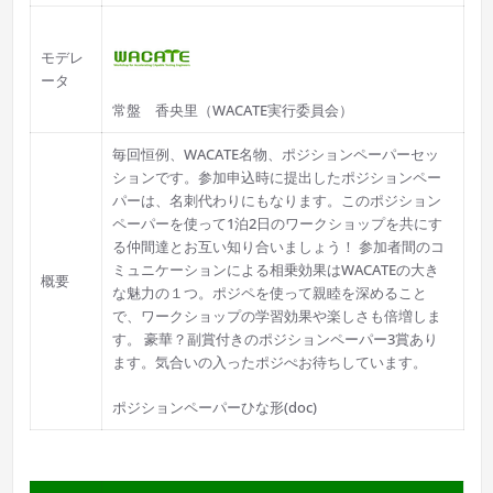
モデレ
ータ
常盤 香央里（WACATE実行委員会）
毎回恒例、WACATE名物、ポジションペーパーセッ
ションです。参加申込時に提出したポジションペー
パーは、名刺代わりにもなります。このポジション
ペーパーを使って1泊2日のワークショップを共にす
る仲間達とお互い知り合いましょう！ 参加者間のコ
ミュニケーションによる相乗効果はWACATEの大き
概要
な魅力の１つ。ポジペを使って親睦を深めること
で、ワークショップの学習効果や楽しさも倍増しま
す。 豪華？副賞付きのポジションペーパー3賞あり
ます。気合いの入ったポジぺお待ちしています。
ポジションペーパーひな形(doc)