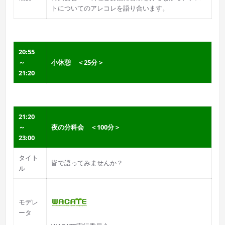
トについてのアレコレを語り合います。
20:55
～
小休憩 ＜25分＞
21:20
21:20
～
夜の分科会 ＜100分＞
23:00
タイト
皆で語ってみませんか？
ル
モデレ
ータ