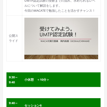
UMTP認定試験の受験までの流れ、求められるレベ
ルについて解説をします。
今回のWACATEで勉強したことを活かすチャンス！
公開ス
ライド
9:30～
小休憩 ＜10分＞
9:40
9:40～
セッション6