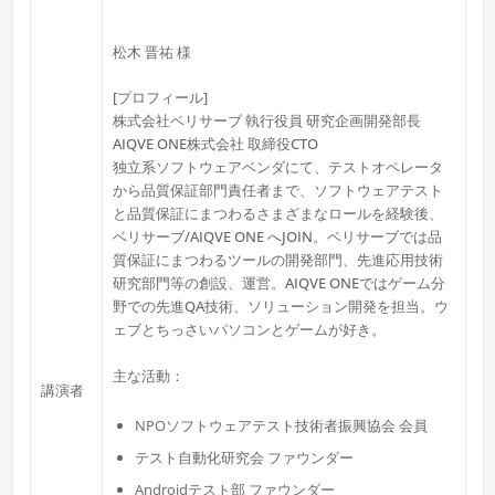
松木 晋祐 様
[プロフィール]
株式会社ベリサーブ 執行役員 研究企画開発部長
AIQVE ONE株式会社 取締役CTO
独立系ソフトウェアベンダにて、テストオペレータ
から品質保証部門責任者まで、ソフトウェアテスト
と品質保証にまつわるさまざまなロールを経験後、
ベリサーブ/AIQVE ONE へJOIN。ベリサーブでは品
質保証にまつわるツールの開発部門、先進応用技術
研究部門等の創設、運営。AIQVE ONEではゲーム分
野での先進QA技術、ソリューション開発を担当。ウ
ェブとちっさいパソコンとゲームが好き。
主な活動：
講演者
NPOソフトウェアテスト技術者振興協会 会員
テスト自動化研究会 ファウンダー
Androidテスト部 ファウンダー