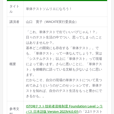
タイト
単体テストソムリエになろう！
ル
講演者
山口 寛子（WACATE実行委員会）
「これ、単体テストで出ていいバグじゃん！？」
日々のテスト生活の中でつい、思ってしまったこと
はありませんか？。
基本どこの開発にも存在する「単体テスト」。で
も、「単体テスト」って一体なんでしょう？。実は
「システムテスト」以上に「単体テスト」って現場
概要
によって違います。さらに悪いことに、「単体テス
ト」を俯瞰的に語っている文献も少ないように思い
ます。
だからこそ、自分の現場の単体テストについて見つ
めてみようというのがこのセッションです。単体テ
ストを知れば、自分のテスト生活をもっと豊かにで
きるかも。。
ISTQBテスト技術者資格制度 Foundation Level シラ
参考文
バス 日本語版 Version 2023V4.0.J01
の「2.2.1 テスト