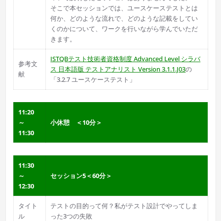
そこで本セッションでは、ユースケーステストとは
何か、どのような流れで、どのような記載をしてい
くのかについて、ワークを行いながら学んでいただ
きます。
ISTQBテスト技術者資格制度 Advanced Level シラバ
参考文
ス 日本語版 テストアナリスト Version 3.1.1.J03
の
献
「3.2.7 ユースケーステスト」
11:20
～
小休憩 ＜10分＞
11:30
11:30
～
セッション5＜60分＞
12:30
タイト
テストの目的って何？私がテスト設計でやってしま
ル
った3つの失敗