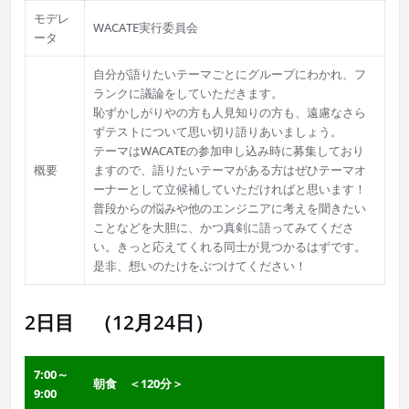
モデレ
WACATE実行委員会
ータ
自分が語りたいテーマごとにグループにわかれ、フ
ランクに議論をしていただきます。
恥ずかしがりやの方も人見知りの方も、遠慮なさら
ずテストについて思い切り語りあいましょう。
テーマはWACATEの参加申し込み時に募集しており
概要
ますので、語りたいテーマがある方はぜひテーマオ
ーナーとして立候補していただければと思います！
普段からの悩みや他のエンジニアに考えを聞きたい
ことなどを大胆に、かつ真剣に語ってみてくださ
い。きっと応えてくれる同士が見つかるはずです。
是非、想いのたけをぶつけてください！
2日目 （12月24日）
7:00～
朝食 ＜120分＞
9:00