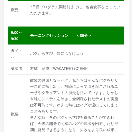
2日目プログラム開始前までに、各自食事をとってい
概要
ただきます。
9:00～
モーニングセッション ＜30分＞
9:30
タイト
バグから学び、次につなげよう
ル
講演者
村穂 紀成（WACATE実行委員会）
故障の原因となるバグ。私たちはそんなバグをリリ
ース前に探し出し、故障によって引き起こされるユ
ーザやクライアントの損失を防いでいます。しかし
単純なシステムを除き、全網羅されたテストの実施
は不可能です。ゆえに時にはバグが流出してしまう
こともあります。
概要
そんな時、そのバグから学びを得ることができれ
ば、今後の開発で同様のバグの流出を回避したり早
期に発見できるようになり、失敗をより良い成果に