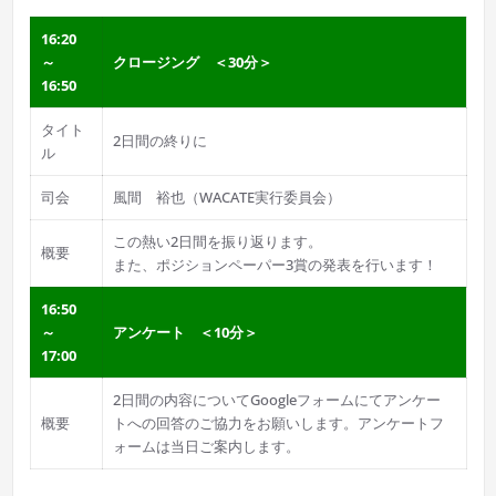
16:20
～
クロージング ＜30分＞
16:50
タイト
2日間の終りに
ル
司会
風間 裕也（WACATE実行委員会）
この熱い2日間を振り返ります。
概要
また、ポジションペーパー3賞の発表を行います！
16:50
～
アンケート ＜10分＞
17:00
2日間の内容についてGoogleフォームにてアンケー
概要
トへの回答のご協力をお願いします。アンケートフ
ォームは当日ご案内します。