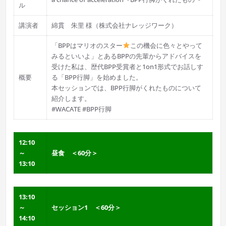
ル
講演者
綿貫 朱里 様（株式会社ナレッジワーク）
「BPPはマリオのスター
この機会に色々とやって
みるといいよ」とあるBPPの先輩からアドバイスを
受けた私は、歴代BPP受賞者と1on1形式でお話しす
概要
る「BPP行脚」を始めました。
本セッションでは、BPP行脚がくれたものについて
紹介します。
#WACATE #BPP行脚
12:10
～
昼食 ＜60分＞
13:10
13:10
～
セッション1 ＜60分＞
14:10