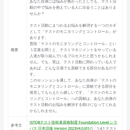
あなた自身には悩みが無かったとしても、テスト活
動の中で悩みを抱えている人に出会うことはありま
せんか？
テスト活動にまつわるお悩みを解消する一つのカギ
として「テストのモニタリングとコントロール」が
あります。
普段「テストのモニタリングとコントロール」とい
概要
う言葉を聞くと、テストマネジメントをやっている
人達が取り組んでいるプロセスだと思うかもしれま
せん。でも、実は、テスト活動に関わっている人で
あれば、どんな立場でも貢献できる部分があるので
す。
このセッションを通して、あなた自身が「テストの
モニタリングとコントロール」に貢献できる部分を
発見してもらえたら嬉しいです。「テストのモニタ
リングとコントロール」への貢献は、あなた自身の
テスト活動のお悩みを解決する助けになってくれる
かもしれません。
ISTQBテスト技術者資格制度 Foundation Level シラ
参考文
バス 日本語版 Version 2023V4.0.J01
の「1.4.1 テスト