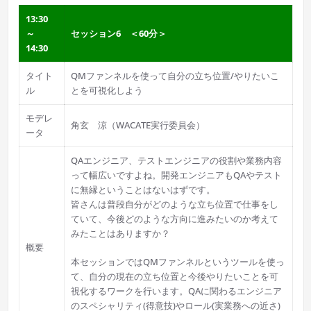
13:30
～
セッション6 ＜60分＞
14:30
タイト
QMファンネルを使って自分の立ち位置/やりたいこ
ル
とを可視化しよう
モデレ
角玄 涼（WACATE実行委員会）
ータ
QAエンジニア、テストエンジニアの役割や業務内容
って幅広いですよね。開発エンジニアもQAやテスト
に無縁ということはないはずです。
皆さんは普段自分がどのような立ち位置で仕事をし
ていて、今後どのような方向に進みたいのか考えて
みたことはありますか？
概要
本セッションではQMファンネルというツールを使っ
て、自分の現在の立ち位置と今後やりたいことを可
視化するワークを行います。QAに関わるエンジニア
のスペシャリティ(得意技)やロール(実業務への近さ)