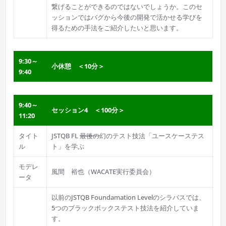
繋げることができるのではないでしょうか。このセ
ッションではバグから今後の開発で活かせる学びを
得るための手法をご紹介したいと思います。
9:30～
小休憩 ＜10分＞
9:40
9:40～
セッション4 ＜100分＞
11:20
タイト
JSTQB FL
最後の
幻のテスト技法「ユースケーステス
ル
ト」を学ぶ
モデレ
風間 裕也（WACATE実行委員会）
ータ
以前のJSTQB Foundamation Levelのシラバスでは、
5つのブラックボックステスト技法を紹介していま
す。