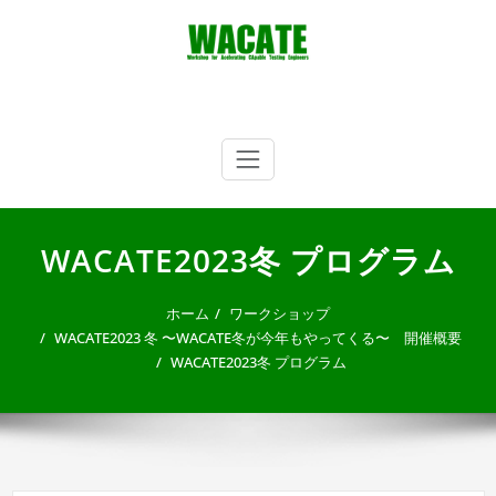
内
容
を
ス
キ
WACATE
Workshop for Accelerating CApable Testing Engineers
ッ
プ
WACATE2023冬 プログラム
ホーム
ワークショップ
WACATE2023 冬 〜WACATE冬が今年もやってくる〜 開催概要
WACATE2023冬 プログラム