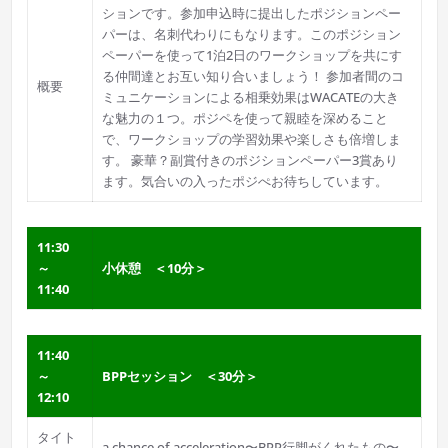
ションです。参加申込時に提出したポジションペー
パーは、名刺代わりにもなります。このポジション
ペーパーを使って1泊2日のワークショップを共にす
る仲間達とお互い知り合いましょう！ 参加者間のコ
概要
ミュニケーションによる相乗効果はWACATEの大き
な魅力の１つ。ポジペを使って親睦を深めること
で、ワークショップの学習効果や楽しさも倍増しま
す。 豪華？副賞付きのポジションペーパー3賞あり
ます。気合いの入ったポジぺお待ちしています。
11:30
～
小休憩 ＜10分＞
11:40
11:40
～
BPPセッション ＜30分＞
12:10
タイト
a chance of acceleration〜BPP行脚がくれたもの〜