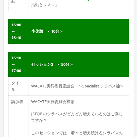
献
活動とタスク」
16:00
～
小休憩 ＜10分＞
16:10
16:10
～
セッション3 ＜50分＞
17:00
タイト
WACATE実行委員座談会 〜Specialist シラバス編〜
ル
講演者
WACATE実行委員会有志
JSTQB のシラバスがどんどん増えているのはご存じ
ですか？
このセッションでは、着々と増え続けるシラバスの