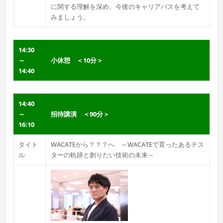
に関する理解を深め、今後のキャリアパスを考えて
みましょう。
14:30
～
小休憩 ＜10分＞
14:40
14:40
～
招待講演 ＜90分＞
16:10
タイト
WACATEから？？？へ ～WACATEで育ったあるテス
ル
ターの軌跡と創りたい技術の未来～