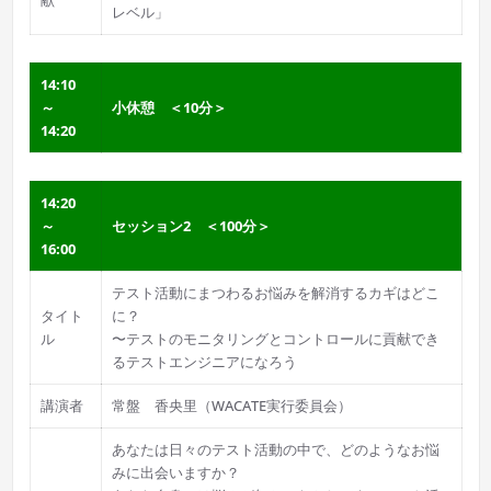
献
レベル」
14:10
～
小休憩 ＜10分＞
14:20
14:20
～
セッション2 ＜100分＞
16:00
テスト活動にまつわるお悩みを解消するカギはどこ
タイト
に？
ル
〜テストのモニタリングとコントロールに貢献でき
るテストエンジニアになろう
講演者
常盤 香央里（WACATE実行委員会）
あなたは日々のテスト活動の中で、どのようなお悩
みに出会いますか？