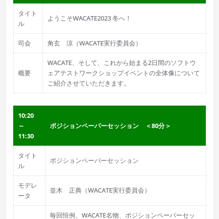
タイト
ようこそWACATE2023 冬へ！
ル
司会
角玄 涼（WACATE実行委員会）
WACATE、そして、これから始まる2日間のソフトウ
概要
ェアテストワークショップイベントの全体像について
ご紹介させていただきます。
10:20
～
ポジションペーパーセッション ＜80分＞
11:30
タイト
ポジションペーパーセッション
ル
モデレ
並木 正典（WACATE実行委員会）
ータ
毎回恒例、WACATE名物、ポジションペーパーセッ