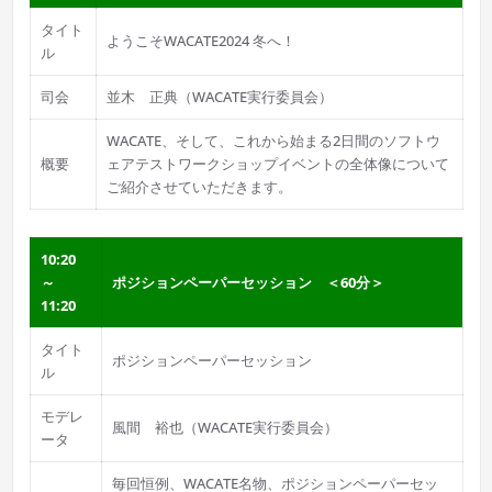
タイト
ようこそWACATE2024 冬へ！
ル
司会
並木 正典（WACATE実行委員会）
WACATE、そして、これから始まる2日間のソフトウ
概要
ェアテストワークショップイベントの全体像について
ご紹介させていただきます。
10:20
～
ポジションペーパーセッション ＜60分＞
11:20
タイト
ポジションペーパーセッション
ル
モデレ
風間 裕也（WACATE実行委員会）
ータ
毎回恒例、WACATE名物、ポジションペーパーセッ