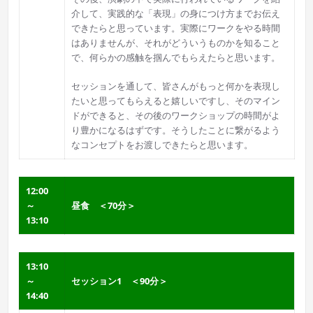
介して、実践的な「表現」の身につけ方までお伝え
できたらと思っています。実際にワークをやる時間
はありませんが、それがどういうものかを知ること
で、何らかの感触を掴んでもらえたらと思います。
セッションを通して、皆さんがもっと何かを表現し
たいと思ってもらえると嬉しいですし、そのマイン
ドができると、その後のワークショップの時間がよ
り豊かになるはずです。そうしたことに繋がるよう
なコンセプトをお渡しできたらと思います。
12:00
～
昼食 ＜70分＞
13:10
13:10
～
セッション1 ＜90分＞
14:40