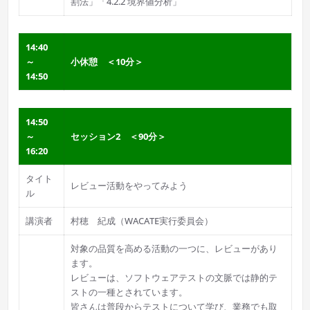
割法」「4.2.2 境界値分析」
14:40
～
小休憩 ＜10分＞
14:50
14:50
～
セッション2 ＜90分＞
16:20
タイト
レビュー活動をやってみよう
ル
講演者
村穂 紀成（WACATE実行委員会）
対象の品質を高める活動の一つに、レビューがあり
ます。
レビューは、ソフトウェアテストの文脈では静的テ
ストの一種とされています。
皆さんは普段からテストについて学び、業務でも取