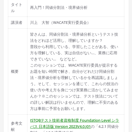
タイト
再入門！同値分割法・境界値分析
ル
講演者
川上 大智（WACATE実行委員会）
皆さんは、同値分割法・境界値分析というテスト技
法をどれほど活用し、理解していますか？
普段から利用している、学習したことがある、使い
方を理解している、実は自信がない…、業務に応用
できていない… などなど。
このセッションでは、WACATE実行委員が提示する
概要
お題を短い時間で解き、自分がどれだけ同値分割
法・境界値分析を理解しているかを再認識しましょ
う。そして、セッションを通じて、これらの技法の
使い方や考え方を身につけ実業務に活かしてみませ
んか？※このセッションでは、テスト技法について
の詳しい解説は行いませんので、理解に不安のある
方は事前に予習をお願いします。
ISTQBテスト技術者資格制度 Foundation Level シラ
参考文
バス 日本語版 Version 2023V4.0.J01
の「4.2.1 同値分
献