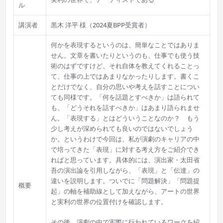
ル
講演者
黒木 洋平 様（2024夏BPP受賞者）
何かを表現するというのは、簡単なことではありま
せん。文章を書いたりというのも、仕事でも使う技
術のはずですけど、それ自体を教えてくれることっ
て、仕事の上ではあまりなかったりします。書くこ
とだけでなく、自分の思いや考えを話すことについ
ても同様です。「何を話題とすべきか」は語られて
も、「どうそれを話すべきか」はあまり語られませ
ん。「表現する」とはどういうことなのか？ もう
少し考えが深められても良いのではないでしょう
か。というわけで今回は、私が演劇のキャリアの中
で培ってきた「表現」に対する考え方をご紹介でき
ればと思っています。具体的には、演出家・太田省
吾の演出論を引用しながら、「表現」と「伝達」の
違いを説明します。ついでに「問題解決」「問題提
概要
起」の軸を補助線として加えながら、アートの世界
と実利の世界の位置付けを確認します。
その後、演劇の中で実際に行われているワークを紹