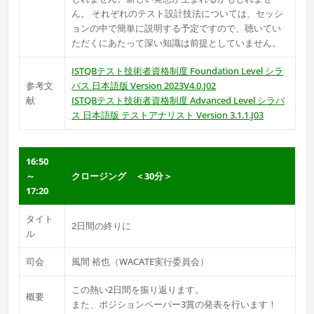
ん。 それぞれのテスト設計技法については、セッシ
ョンの中で簡単に説明する予定ですので、聴いてい
ただくにあたって深い知識は前提としていません。
ISTQBテスト技術者資格制度 Foundation Level シラ
参考文
バス 日本語版 Version 2023V4.0.J02
献
ISTQBテスト技術者資格制度 Advanced Level シラバ
ス 日本語版 テストアナリスト Version 3.1.1.J03
16:50
～
クロージング ＜30分＞
17:20
タイト
2日間の終りに
ル
司会
風間 裕也（WACATE実行委員会）
この熱い2日間を振り返ります。
概要
また、ポジションペーパー3賞の発表を行います！