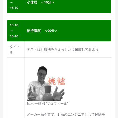
～
小休憩 ＜10分＞
15:10
15:10
～
招待講演 ＜90分＞
16:40
タイト
テスト設計技法をちょっとだけ俯瞰してみよう
ル
鈴木 一裕 様[プロフィール]
メーカー系企業で、SI系のエンジニアとして経験を