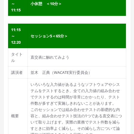
～
小休憩 ＜10分＞
11:15
11:15
～
セッション5＜65分＞
12:20
タイト
直交表に触れてみよう
ル
講演者
並木 正典（WACATE実行委員会）
いろいろな入力値があるようなソフトウェアやシス
テムをテストするとき、全ての入力値の組み合わせ
でテストするのは時間が非常にかかったり、テスト
件数が多すぎて実施しきれないことがあります。
このセッションでは組み合わせテストの基礎的な内
概要
容と、組み合わせテスト技法の1つである直交表につ
いて取り上げます。実際の業務でテスト件数を減ら
すときに効率よく減らし、その減らし方について論