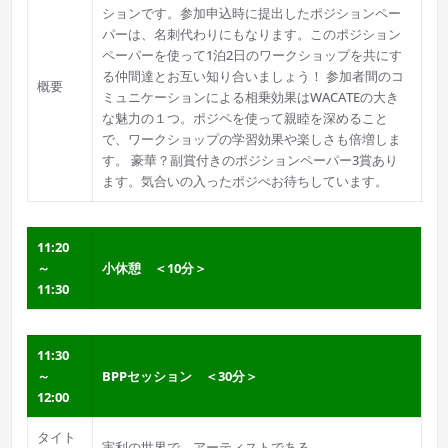
ションです。参加申込時に提出したポジションペー
パーは、名刺代わりにもなります。このポジション
ペーパーを使って1泊2日のワークショップを共にす
る仲間達とお互い知り合いましょう！ 参加者間のコ
概要
ミュニケーションによる相乗効果はWACATEの大き
な魅力の１つ。ポジペを使って親睦を深めること
で、ワークショップの学習効果や楽しさも倍増しま
す。 豪華？副賞付きのポジションペーパー3賞あり
ます。気合いの入ったポジぺお待ちしています。
11:20
～
小休憩 ＜10分＞
11:30
11:30
～
BPPセッション ＜30分＞
12:00
タイト
実利の世界で、アーティストである