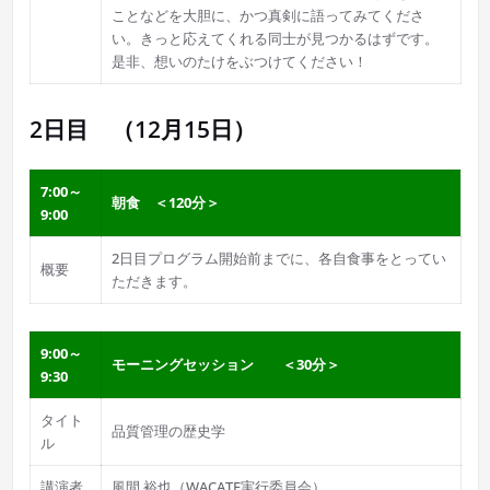
ことなどを大胆に、かつ真剣に語ってみてくださ
い。きっと応えてくれる同士が見つかるはずです。
是非、想いのたけをぶつけてください！
2日目 （12月15日）
7:00～
朝食 ＜120分＞
9:00
2日目プログラム開始前までに、各自食事をとってい
概要
ただきます。
9:00～
モーニングセッション ＜30分＞
9:30
タイト
品質管理の歴史学
ル
講演者
風間 裕也（WACATE実行委員会）