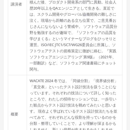
積んだ後、プロダクト開発系の部門に異動。社会人
講演者
歴20年以上をQAエンジニアとして生きる。直近で
は、スクラム開発やグローバル協働開発の難しさに
泣く。現場から距離のある立ち位置で、ご意見番お
じさんにならないよう警戒中。 ソフトウェア品質分
野を勉強するのが趣味で、『ソフトウェアの品質を
学びまくる』というマイナーなブログをひっそりと
運営。ISO/IEC JTC1/SC7/WG26委員会に所属し、ソ
フトウェアテストの規格策定に微妙に絡む。『実践
ソフトウェアエンジニアリング 第9版』（2021年、
一部翻訳）など、ソフトウェア関連書籍にチョット
関与。
WACATE 2024 冬では、「同値分割」「境界値分析」
「直交表」といったテスト設計技法を扱うことにな
っています。それぞれの技法について詳しく知った
ところで、わたしの招待セッションでは、一歩引い
た観点からテスト設計技法を眺めてみたいと思いま
す。 現在よく学ばれているテスト設計技法たちを並
概要
べてみて、それぞれどんな役割を持っているのかを
分類・整理していくことで、より理解が深まるかも
しれません。新しい発想が生まれるかもしれませ