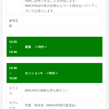
理的に説明できることを目指します。
WACATE2017冬の内容からワーク部分をパワーアッ
プしてお送りします。
参考文
献
12:20
～
昼食 ＜70分＞
13:30
13:30
～
セッション6 ＜90分＞
15:00
タイト
WACATEの体験を持ち帰ろう！
ル
モデレ
常盤 香央里（WACATE実行委員会）
ータ