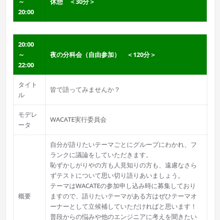
～
休憩 ＜30分＞
20:00
20:00
～
夜の分科会（自由参加） ＜120分＞
22:00
タイト
皆で語ってみませんか？
ル
モデレ
WACATE実行委員会
ータ
自分が語りたいテーマごとにグループにわかれ、フ
ランクに議論をしていただきます。
恥ずかしがりやの方も人見知りの方も、遠慮なさら
ずテストについて思い切り語りあいましょう。
テーマはWACATEの参加申し込み時に募集しており
概要
ますので、語りたいテーマがある方はぜひテーマオ
ーナーとして立候補していただければと思います！
普段からの悩みや他のエンジニアに考えを聞きたい