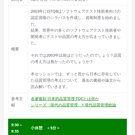
2003年にISTQBはソフトウェアテスト技術者向けの
認定資格のシラバスを作成し、資格制度を始めまし
た。
結果、世界中の多くのソフトウェアテスト技術者や
開発者にテストや品質の考え方が広まっていきまし
た。
概要
それでは2003年以前はどうだったのでしょう？品質
の考え方は無かったのでしょうか？
本セッションでは、ずっと昔から日本に存在してい
た品質管理の考えについて、過去の書籍や論文から
読み解いていきます。
参考文
名著復刻 日本的品質管理 TQCとは何か
献
シリーズ〈現代の品質管理〉1 現代品質管理総論
9:30～
小休憩 ＜5分＞
9:35