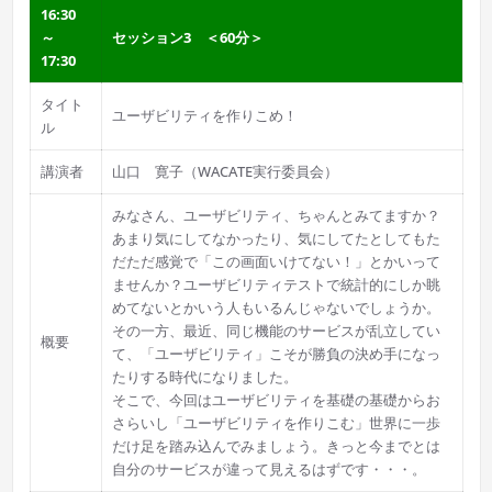
16:30
～
セッション3 ＜60分＞
17:30
タイト
ユーザビリティを作りこめ！
ル
講演者
山口 寛子（WACATE実行委員会）
みなさん、ユーザビリティ、ちゃんとみてますか？
あまり気にしてなかったり、気にしてたとしてもた
だただ感覚で「この画面いけてない！」とかいって
ませんか？ユーザビリティテストで統計的にしか眺
めてないとかいう人もいるんじゃないでしょうか。
その一方、最近、同じ機能のサービスが乱立してい
概要
て、「ユーザビリティ」こそが勝負の決め手になっ
たりする時代になりました。
そこで、今回はユーザビリティを基礎の基礎からお
さらいし「ユーザビリティを作りこむ」世界に一歩
だけ足を踏み込んでみましょう。きっと今までとは
自分のサービスが違って見えるはずです・・・。