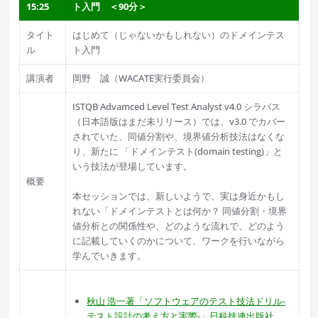
15:25
ト入門 ＜90分＞
タイト
はじめて（じゃないかもしれない）のドメインテス
ル
ト入門
講演者
岡野 誠（WACATE実行委員会）
ISTQB Advamced Level Test Analyst v4.0 シラバス
（日本語版はまだ未リリース）では、v3.0 でカバー
されていた、同値分割や、境界値分析技法はなくな
り、新たに 「ドメインテスト(domain testing)」と
いう技法が登場しています。
概要
本セッションでは、新しいようで、実は身近かもし
れない「ドメインテストとは何か？ 同値分割・境界
値分析との関係性や、どのような流れで、どのよう
に記載していくのかについて、ワークを行いながら
学んでいきます。
秋山 浩一著「ソフトウェアのテスト技法ドリル-
テスト設計の考え方と実際-」日科技連出版社