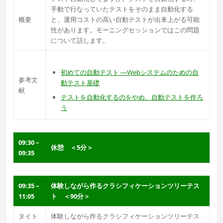
手動で行なっていたテストをそのまま自動化する
概要
と、運用コストの高い自動テストが出来上がる可能
性があります。モーニングセッションではこの問題
について話します。
初めての自動テスト ―Webシステムのための自
参考文
動テスト基礎
献
テストを自動化するのをやめ、自動テストを作ろ
う
09:30 –
休憩 ＜5分＞
09:35
09:35 –
体験しながら作るクラシフィケーションツリーテス
11:05
ト ＜90分＞
タイト
体験しながら作るクラシフィケーションツリーテス