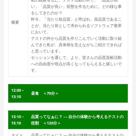
私の経験を元に、テスト活動の外で、「品質が高
い」「品質が良い」状態を作るために、どの様な事
をしてきたのか？
昨今、「当たり前品質」と呼ばれ、高品質であるこ
概要
とが、当たり前として求められるソフトウェア業界
において、
テストの外から品質を作りこんでいく活動に取り組
んできた私が、具体例を交えながらご紹介できれば
と思っています。
セッションを通して、より、皆さんの品質貢献活動
への自由度や視点が高くなってもらえると嬉しいで
す。
12:00 –
昼食 ＜70分＞
13:10
13:10 –
品質ってなぁに？ ― 自分の体験から考えるテストの
15:10
役割 ＜120分＞
タイト
品質ってなぁに？ ― 自分の体験から考えるテストの