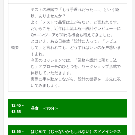
テストの段階で「もう手遅れだった……」という経
験、ありませんか？
よく「テストで品質は上がらない」と言われます。
だからこそ、近年は上流工程―設計やレビュー―に
QAエンジニアが関わる機会も増えてきました。
とはいえ、ある日突然「設計に入って」「レビュー
概要
して」と言われても、どうすればいいのか戸惑いま
すよね。
今回のセッションでは、「業務を設計に落とし込
む」アプローチのひとつを、ワークショップ形式で
体験していただきます。
実際に手を動かしながら、設計の世界を一歩先に覗
いてみましょう。
12:45 –
昼食 ＜70分＞
13:55
13:55 –
はじめて（じゃないかもしれない）のドメインテス