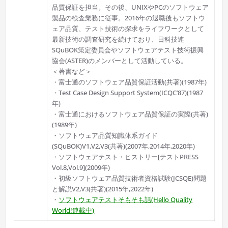
品質保証を担当。その後、UNIXやPCのソフトウェア
製品の検査業務に従事。2016年の退職後もソフトウ
ェア品質、テスト技術の探求をライフワークとして
最新技術の調査研究を続けており、日科技連
SQuBOK策定委員会やソフトウェアテスト技術振興
協会(ASTER)のメンバーとして活動している。
＜著書など＞
・富士通のソフトウェア品質保証活動(共著)(1987年)
・Test Case Design Support System(ICQC’87)(1987
年)
・富士通におけるソフトウェア品質保証の実際(共著)
(1989年)
・ソフトウェア品質知識体系ガイド
(SQuBOK)V1,V2,V3(共著)(2007年,2014年,2020年)
・ソフトウェアテスト・ヒストリー[テストPRESS
Vol.8,Vol.9](2009年)
・初級ソフトウェア品質技術者資格試験(JCSQE)問題
と解説V2,V3(共著)(2015年,2022年)
・
ソフトウェアテストそもそも話(Hello Quality
World!連載中)