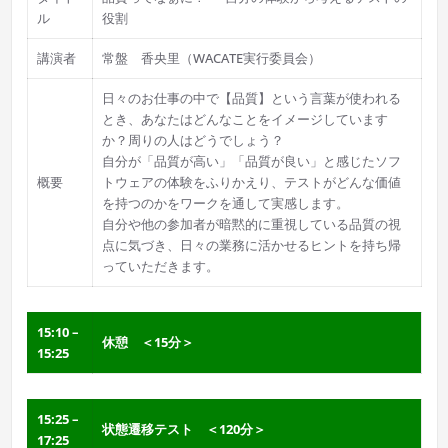
ル
役割
講演者
常盤 香央里（WACATE実行委員会）
日々のお仕事の中で【品質】という言葉が使われる
とき、あなたはどんなことをイメージしています
か？周りの人はどうでしょう？
自分が「品質が高い」「品質が良い」と感じたソフ
概要
トウェアの体験をふりかえり、テストがどんな価値
を持つのかをワークを通して実感します。
自分や他の参加者が暗黙的に重視している品質の視
点に気づき、日々の業務に活かせるヒントを持ち帰
っていただきます。
15:10 –
休憩 ＜15分＞
15:25
15:25 –
状態遷移テスト ＜120分＞
17:25