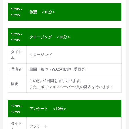
17:05 –
休憩 ＜10分＞
17:15
17:15 –
クロージング ＜30分＞
17:45
タイト
クロージング
ル
講演者
風間 裕也（WACATE実行委員会）
この熱い2日間を振り返ります。
概要
また、ポジションペーパー3賞の発表を行います！
17:45 –
アンケート ＜10分＞
17:55
タイト
アンケート