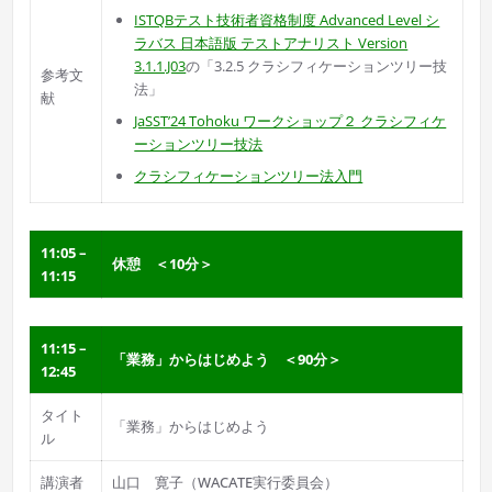
ISTQBテスト技術者資格制度 Advanced Level シ
ラバス 日本語版 テストアナリスト Version
3.1.1.J03
の「3.2.5 クラシフィケーションツリー技
参考文
法」
献
JaSST’24 Tohoku ワークショップ２ クラシフィケ
ーションツリー技法
クラシフィケーションツリー法入門
11:05 –
休憩 ＜10分＞
11:15
11:15 –
「業務」からはじめよう ＜90分＞
12:45
タイト
「業務」からはじめよう
ル
講演者
山口 寛子（WACATE実行委員会）