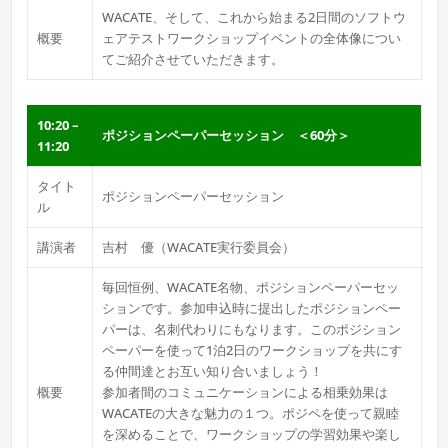
WACATE、そして、これから始まる2日間のソフトウ
概要
ェアテストワークショップイベントの全体像につい
てご紹介させていただきます。
10:20 –
ポジションペーパーセッション ＜60分＞
11:20
タイト
ポジションペーパーセッション
ル
講演者
吉村 優（WACATE実行委員会）
毎回恒例、WACATE名物、ポジションペーパーセッ
ションです。参加申込時に提出したポジションペー
パーは、名刺代わりにもなります。このポジション
ペーパーを使って1泊2日のワークショップを共にす
る仲間達とお互い知り合いましょう！
概要
参加者間のコミュニケーションによる相乗効果は
WACATEの大きな魅力の１つ。ポジペを使って親睦
を深めることで、ワークショップの学習効果や楽し