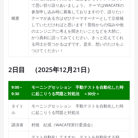
て思い切り語りあいましょう。 テーマはWACATEの
参加申し込み時に募集しておりますので、語りたい
概要
テーマがある方はぜひテーマオーナーとして立候補
していただければと思います！普段からの悩みや他
のエンジニアに考えを聞きたいことなどを大胆に、
かつ真剣に語ってみてください。きっと応えてくれ
る同士が見つかるはずです。是非、想いのたけをぶ
つけてください！
2日目 （2025年12月21日）
9:00 –
モーニングセッション 手動テストを自動化した時
9:30
に起こりうる問題と対処法 ＜30分＞
タイト
モーニングセッション 手動テストを自動化した時
ル
に起こりうる問題と対処法
講演者
村穂 紀成（WACATE実行委員会）
テスト自動化してますか。テストを自動化する時、