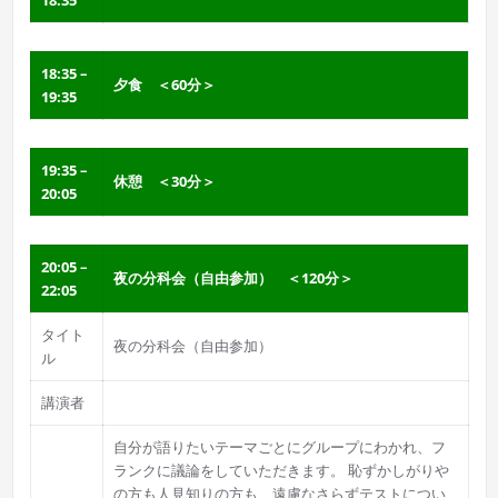
18:35
18:35 –
夕食 ＜60分＞
19:35
19:35 –
休憩 ＜30分＞
20:05
20:05 –
夜の分科会（自由参加） ＜120分＞
22:05
タイト
夜の分科会（自由参加）
ル
講演者
自分が語りたいテーマごとにグループにわかれ、フ
ランクに議論をしていただきます。 恥ずかしがりや
の方も人見知りの方も、遠慮なさらずテストについ