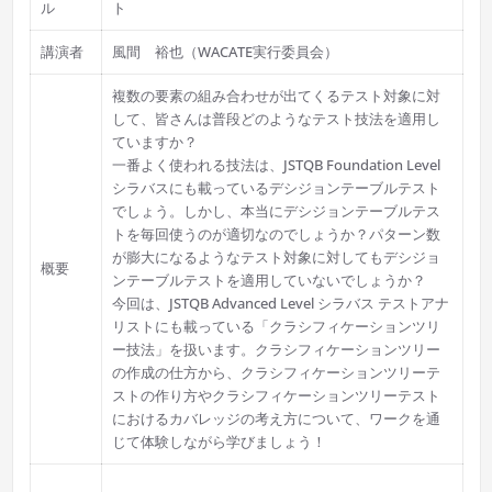
ル
ト
講演者
風間 裕也（WACATE実行委員会）
複数の要素の組み合わせが出てくるテスト対象に対
して、皆さんは普段どのようなテスト技法を適用し
ていますか？
一番よく使われる技法は、JSTQB Foundation Level
シラバスにも載っているデシジョンテーブルテスト
でしょう。しかし、本当にデシジョンテーブルテス
トを毎回使うのが適切なのでしょうか？パターン数
が膨大になるようなテスト対象に対してもデシジョ
概要
ンテーブルテストを適用していないでしょうか？
今回は、JSTQB Advanced Level シラバス テストアナ
リストにも載っている「クラシフィケーションツリ
ー技法」を扱います。クラシフィケーションツリー
の作成の仕方から、クラシフィケーションツリーテ
ストの作り方やクラシフィケーションツリーテスト
におけるカバレッジの考え方について、ワークを通
じて体験しながら学びましょう！