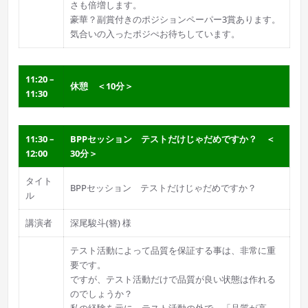
さも倍増します。
豪華？副賞付きのポジションペーパー3賞あります。
気合いの入ったポジぺお待ちしています。
11:20 –
休憩 ＜10分＞
11:30
11:30 –
BPPセッション テストだけじゃだめですか？ ＜
12:00
30分＞
タイト
BPPセッション テストだけじゃだめですか？
ル
講演者
深尾駿斗(簪) 様
テスト活動によって品質を保証する事は、非常に重
要です。
ですが、テスト活動だけで品質が良い状態は作れる
のでしょうか？