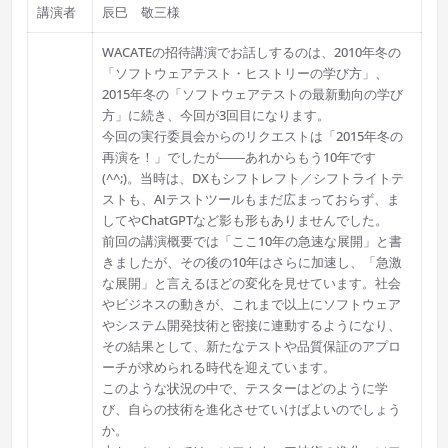
講演者
辰巳 敬三様
WACATEの招待講演でお話しするのは、2010年冬の
「ソフトウェアテスト・ヒストリーの学び方」、
2015年冬の「ソフトウェアテストの最新動向の学び
方」に続き、今回が3回目になります。
今回の実行委員会からのリクエストは「2015年冬の
再演を！」でしたが――あれからもう10年です
(^^;)。当時は、DXもシフトレフト／シフトライトテ
ストも、AIテストツールもまだ広まっておらず、ま
してやChatGPTなど影も形もありませんでした。
前回の講演概要では「ここ10年の急速な展開」と書
きましたが、その後の10年はさらに加速し、「急激
な展開」と言えるほどの変化を見せています。社会
やビジネスの動きが、これまで以上にソフトウェア
やシステム開発技術と密接に連動するようになり、
その結果として、新たなテストや品質保証のアプロ
ーチが求められる時代を迎えています。
このような状況の中で、テスターはどのように学
び、自らの技術を進化させていけばよいのでしょう
か。