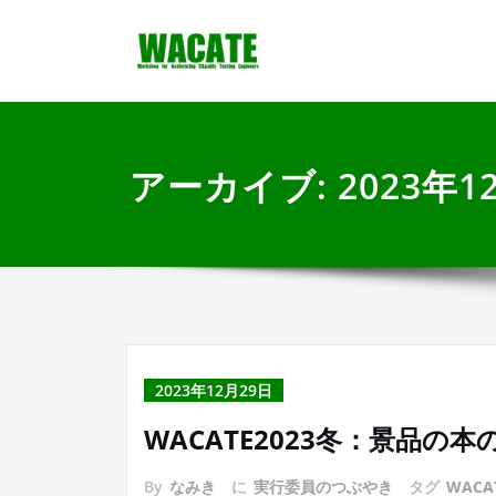
内
Workshop for Acce
WACATE
容
を
ス
キ
ッ
プ
アーカイブ: 2023年1
2023年12月29日
WACATE2023冬：景品の本
By
なみき
に
実行委員のつぶやき
タグ
WACA