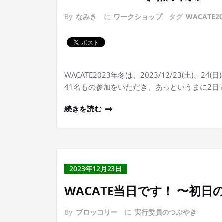
By
なみき
に
ワークショップ
タグ
WACATE2
WACATE2023年冬は、2023/12/23(土)、
41名もの参加をいただき、あっというまに2
続きを読む
2023年12月23日
WACATE当日です！ 〜初
By
ブロッコリー
に
実行委員のつぶやき